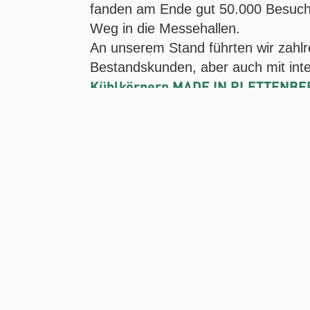
fanden am Ende gut 50.000 Besuch
Weg in die Messehallen.
An unserem Stand führten wir zahlr
Bestandskunden, aber auch mit inte
Kühlkörpern MADE IN PLETTENBE
“Schwerpunkte bei der SPS sind auf 
technisch anspruchsvolle Welt der 
der in diesem Jahr mit zwei JUNIOR
„Beide Zweige kommen ohne vernün
und unsere
Kühlkörper
Lösungen ins