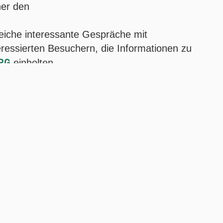
er den
eiche interessante Gespräche mit
ressierten Besuchern, die Informationen zu
RG
einholten.
jeden Fall die Antriebstechnik, aber auch die
Batteriespeichersysteme“, so Bodo Schönfeld,
-Kollegen den Stand in Nürnberg betreute.
ftige Kühlung nicht aus. Und da kommen wir
 Spiel.“