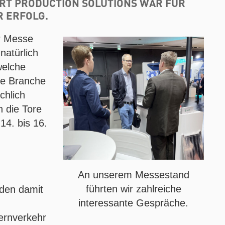
MART PRODUCTION SOLUTIONS WAR FÜR
R ERFOLG.
r Messe
natürlich
welche
ie Branche
chlich
n die Tore
4. bis 16.
An unserem Messestand
führten wir zahlreiche
 den damit
interessante Gespräche.
ernverkehr