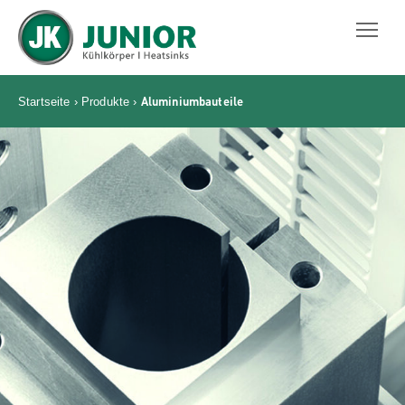
JUNIOR KÜHLKÖRPER GMBH
Aluminiumbauteile
Startseite
›
Produkte
›