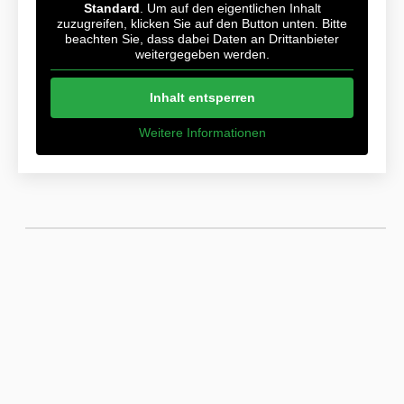
Standard
. Um auf den eigentlichen Inhalt
zuzugreifen, klicken Sie auf den Button unten. Bitte
beachten Sie, dass dabei Daten an Drittanbieter
weitergegeben werden.
Inhalt entsperren
Weitere Informationen
SCHNELLEINSTIEG
JUNIOR GRUPPE
Ansprechpartner
MJ-Gerüst GmbH
Produkte
Login
Downloads